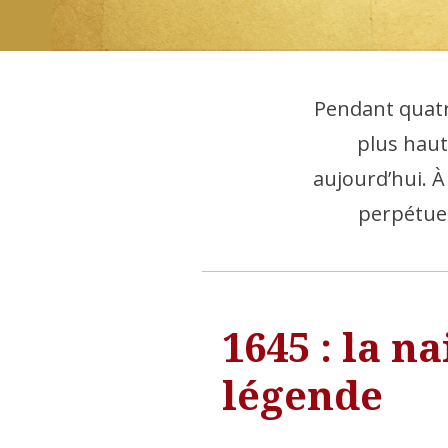
Pendant quatr
plus haut
aujourd’hui. 
perpétuer
1645 : la n
légende