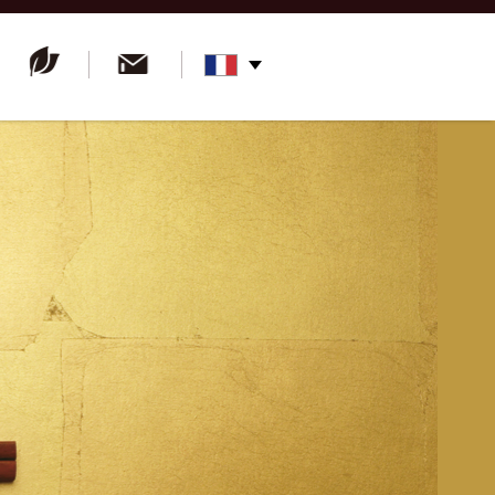
English
Environnementales
Contact
Español
Français
Italiano
русский