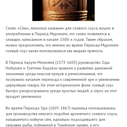
Слово «Сёю», японское название для соевого соуса, вошло в
употребление в Период Муромати, это слово появляется в
словаре, написанном в начале 1500-х годов. Таким образом,
можно предположить, что именно во время Периода Муромати
соевый соус начал использоваться как жидкая пряность.
В Период Адзути-Момояма (1573-1603) руководство Оды
Нобунаги и Тоётоми Хидэёси привело к развитию денежной
экономики среди классов купцов и ремесленников, что
послужило началом перехода к современной эре и увеличению
циркуляции товара. На этом историческом фоне соевый соус
быстро распространился среди простых людей, а спрос на этот
продукт увеличился.
Во время Периода Эдо (1603-1867) пшеница использовалась
для производства некоего подобия ароматного соевого соуса,
называемого койкучи сёю, идеально подходившего для
заправки рыбы, пойманной в Токийском заливе, а его