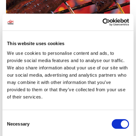
“Вкус”
Не перебивает вкус других ингредиентов
Если вы используете соевый соус, еда становится вкусной. Это
This website uses cookies
происходит благодаря глутамину, который является основой UMAMI
и который дает больше, чем просто вкус соевого соуса.
We use cookies to personalise content and ads, to
Глутаминовая кислота является одной из аминокислот и придает
provide social media features and to analyse our traffic.
силу UMAMI. Однако, если вы добавите инозиновую кислоту, экстракт
We also share information about your use of our site with
UMAMI из полосатого тунца и мяса, еда станет еще более вкусной
из-за их взаимоусиливающего эффекта.
our social media, advertising and analytics partners who
may combine it with other information that you’ve
provided to them or that they’ve collected from your use
of their services.
Consent
Necessary
Selection